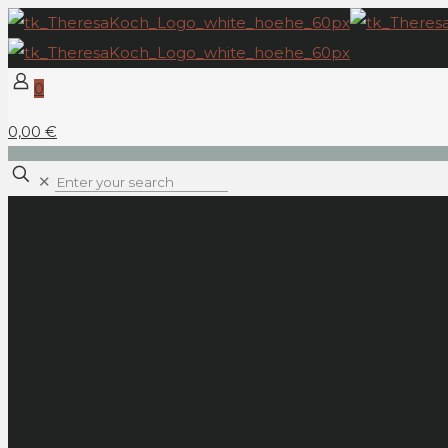
0
0,00 €
✕