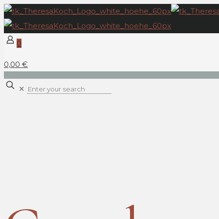
0
0,00 €
✕