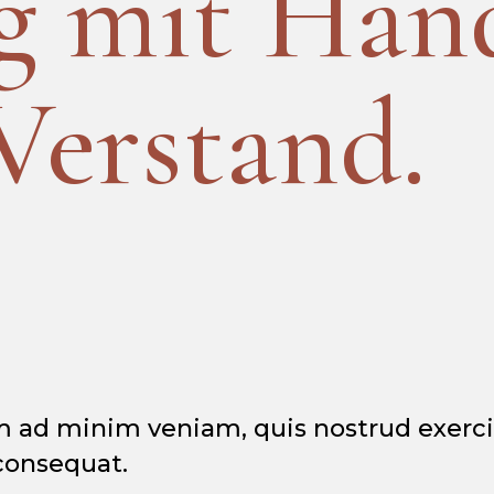
g mit Han
Verstand.
m ad minim veniam, quis nostrud exerc
 consequat.