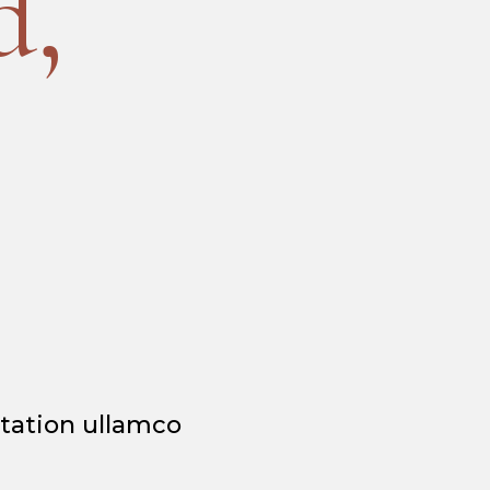
d,
itation ullamco