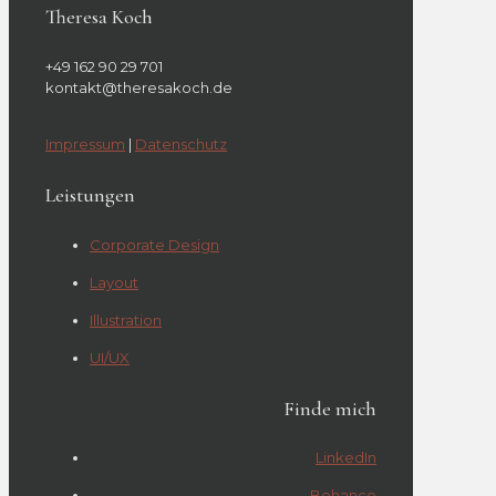
Theresa Koch
+49 162 90 29 701
kontakt@theresakoch.de
Impressum
|
Datenschutz
Leistungen
Corporate Design
Layout
Illustration
UI/UX
Finde mich
LinkedIn
Behance