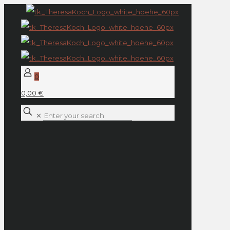
0
0,00 €
✕