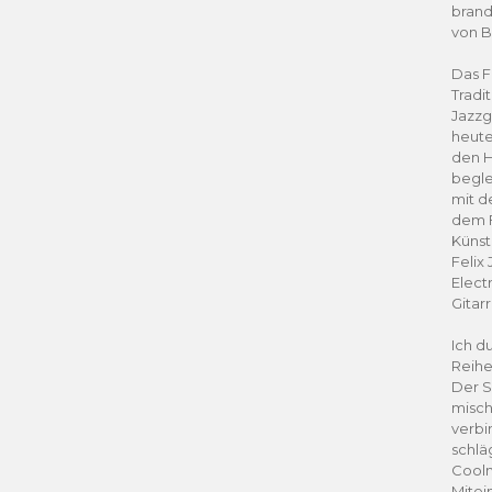
brand
von B
Das F
Tradi
Jazzg
heute
den H
begle
mit d
dem F
Künst
Felix 
Elect
Gitar
Ich d
Reihe
Der S
misch
verbi
schlä
Cooln
Mitei