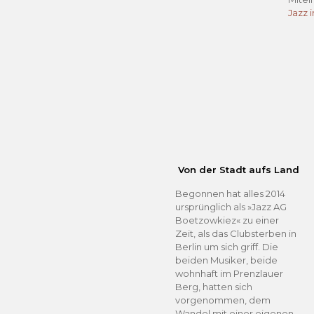
Jazz 
Von der Stadt aufs Land
Begonnen hat alles 2014
ursprünglich als »Jazz AG
Boetzowkiez« zu einer
Zeit, als das Clubsterben in
Berlin um sich griff. Die
beiden Musiker, beide
wohnhaft im Prenzlauer
Berg, hatten sich
vorgenommen, dem
Wandel mit einer eigenen