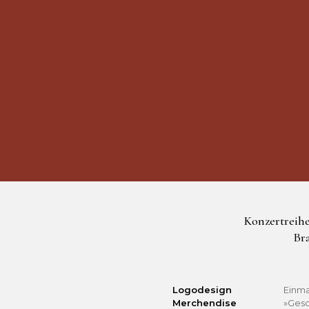
Konzertreihe
Br
Logodesign
Einma
Merchendise
»Gesc